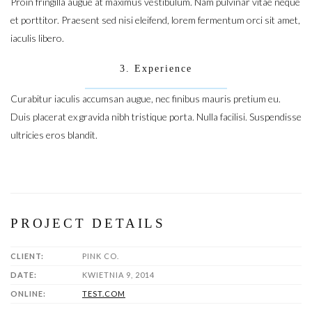
Proin fringilla augue at maximus vestibulum. Nam pulvinar vitae neque
et porttitor. Praesent sed nisi eleifend, lorem fermentum orci sit amet,
iaculis libero.
3. Experience
Curabitur iaculis accumsan augue, nec finibus mauris pretium eu.
Duis placerat ex gravida nibh tristique porta. Nulla facilisi. Suspendisse
ultricies eros blandit.
PROJECT DETAILS
CLIENT:
PINK CO.
DATE:
KWIETNIA 9, 2014
ONLINE:
TEST.COM