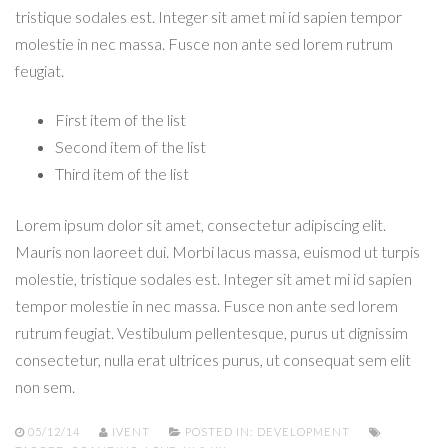
tristique sodales est. Integer sit amet mi id sapien tempor
molestie in nec massa. Fusce non ante sed lorem rutrum
feugiat.
First item of the list
Second item of the list
Third item of the list
Lorem ipsum dolor sit amet, consectetur adipiscing elit.
Mauris non laoreet dui. Morbi lacus massa, euismod ut turpis
molestie, tristique sodales est. Integer sit amet mi id sapien
tempor molestie in nec massa. Fusce non ante sed lorem
rutrum feugiat. Vestibulum pellentesque, purus ut dignissim
consectetur, nulla erat ultrices purus, ut consequat sem elit
non sem.
05/12/14
IVENT
POSTED IN:
DEVELOPMENT